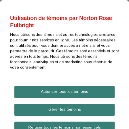
Skip
to
menu
Utilisation de témoins par Norton Rose
content
Accueil
Brevets
Rechercher
Fulbright
À
Général
propos
Nous utilisons des témoins et autres technologies similaires
Marques
Les Actifs créatifs
pour fournir nos services en ligne. Les témoins nécessaires
Contacts
de
sont utilisés pour vous donner accès à notre site et vous
permettre de le parcourir. Ces témoins sont essentiels et sont
commerce
Un blogue sur la protection des intangibles
activés en tout temps. Nous utilisons des témoins
Droit
(brevets, dessins industriels, droits d'auteur,
fonctionnels, analytiques et de marketing sous réserve de
d'auteur
marques, etc.)
votre consentement.
Litige
Voir
les
patent
Autoriser tous les témoins
sujets
Subscribe to patent via RSS
Gérer les témoins
Les
archives
Refuser tous les témoins non essentiels