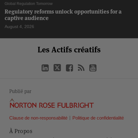
Global Regulation Tomorrow
Regulatory reforms unlock opportunities for a
captive audience
August 4, 2026
Select
Select
LinkedIn
Twitter
Facebook
RSS
YouTube
Les Actifs créatifs
Catégorie
Month
Publié par
Clause de non-responsabilité
Politique de confidentialité
À Propos