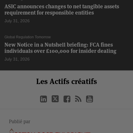
ASIC announces changes to net tangible assets
requirement for responsible entities
July 31, 2026
Global Regulation Tomorrow
New Notice in a Nutshell briefing: FCA fines
individuals over £100,000 for insider dealing
July 31, 2026
Select
Select
LinkedIn
Twitter
Facebook
RSS
YouTube
Les Actifs créatifs
Catégorie
Month
Publié par