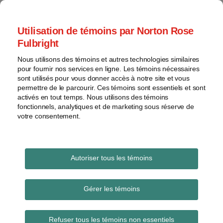
Skip
to
menu
Utilisation de témoins par Norton Rose
content
Accueil
Brevets
Rechercher
Fulbright
À
Général
propos
Nous utilisons des témoins et autres technologies similaires
Marques
Les Actifs créatifs
pour fournir nos services en ligne. Les témoins nécessaires
Contacts
de
sont utilisés pour vous donner accès à notre site et vous
permettre de le parcourir. Ces témoins sont essentiels et sont
commerce
Un blogue sur la protection des intangibles
activés en tout temps. Nous utilisons des témoins
Droit
(brevets, dessins industriels, droits d'auteur,
fonctionnels, analytiques et de marketing sous réserve de
d'auteur
marques, etc.)
votre consentement.
Litige
Voir
les
Petite entité
Autoriser tous les témoins
sujets
Subscribe to Petite entité via RSS
Gérer les témoins
Les
archives
Refuser tous les témoins non essentiels