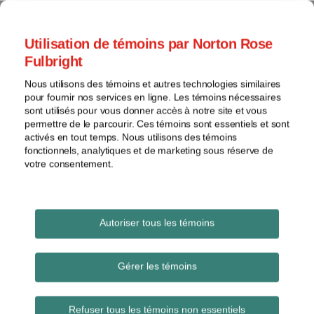
Skip
to
menu
Utilisation de témoins par Norton Rose
content
Accueil
Brevets
Rechercher
Fulbright
À
Général
propos
Nous utilisons des témoins et autres technologies similaires
Marques
Les Actifs créatifs
pour fournir nos services en ligne. Les témoins nécessaires
Contacts
de
sont utilisés pour vous donner accès à notre site et vous
permettre de le parcourir. Ces témoins sont essentiels et sont
commerce
Un blogue sur la protection des intangibles
activés en tout temps. Nous utilisons des témoins
Droit
(brevets, dessins industriels, droits d'auteur,
fonctionnels, analytiques et de marketing sous réserve de
d'auteur
marques, etc.)
votre consentement.
Litige
Voir
les
Taxes
Autoriser tous les témoins
sujets
Subscribe to Taxes via RSS
Gérer les témoins
Les
archives
Refuser tous les témoins non essentiels