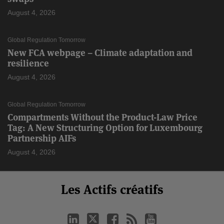
August 4, 2026
Global Regulation Tomorrow
New FCA webpage – Climate adaptation and
resilience
August 4, 2026
Global Regulation Tomorrow
Compartments Without the Product-Law Price
Tag: A New Structuring Option for Luxembourg
Partnership AIFs
August 4, 2026
Select
Select
LinkedIn
Twitter
Facebook
RSS
YouTube
Les Actifs créatifs
Catégorie
Month