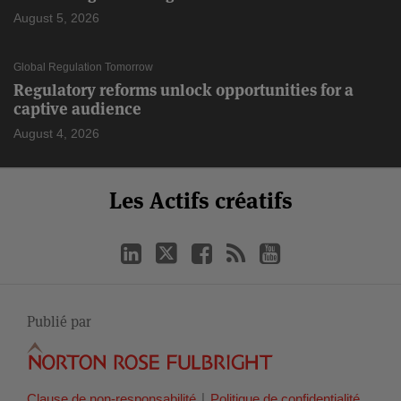
August 5, 2026
Global Regulation Tomorrow
Regulatory reforms unlock opportunities for a
captive audience
August 4, 2026
Select
Select
LinkedIn
Twitter
Facebook
RSS
YouTube
Les Actifs créatifs
Catégorie
Month
Publié par
Clause de non-responsabilité
Politique de confidentialité