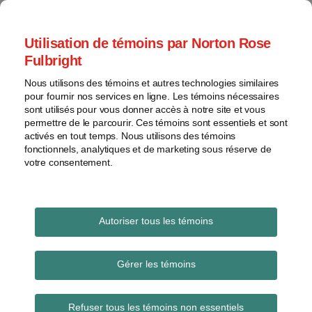
Skip
to
menu
Utilisation de témoins par Norton Rose
content
Accueil
Brevets
Rechercher
Fulbright
À
Général
propos
Nous utilisons des témoins et autres technologies similaires
Marques
Les Actifs créatifs
pour fournir nos services en ligne. Les témoins nécessaires
Contacts
de
sont utilisés pour vous donner accès à notre site et vous
permettre de le parcourir. Ces témoins sont essentiels et sont
commerce
Un blogue sur la protection des intangibles
activés en tout temps. Nous utilisons des témoins
Droit
(brevets, dessins industriels, droits d'auteur,
fonctionnels, analytiques et de marketing sous réserve de
d'auteur
marques, etc.)
votre consentement.
Litige
Voir
les
September 2017
Autoriser tous les témoins
sujets
Gérer les témoins
Les
archives
Refuser tous les témoins non essentiels