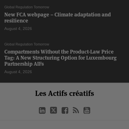
Global Regulation Tomorrow
New FCA webpage – Climate adaptation and
resilience
August 4, 2026
Global Regulation Tomorrow
Compartments Without the Product-Law Price
Tag: A New Structuring Option for Luxembourg
Partnership AIFs
August 4, 2026
Select
Select
LinkedIn
Twitter
Facebook
RSS
YouTube
Les Actifs créatifs
Catégorie
Month