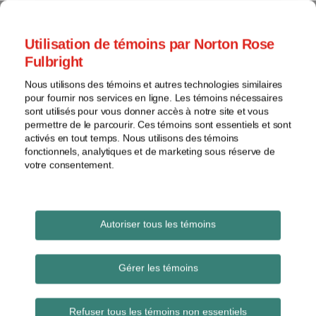
Skip
to
menu
Utilisation de témoins par Norton Rose
content
Accueil
Brevets
Rechercher
Fulbright
À
Général
propos
Nous utilisons des témoins et autres technologies similaires
Marques
Les Actifs créatifs
pour fournir nos services en ligne. Les témoins nécessaires
Contacts
de
sont utilisés pour vous donner accès à notre site et vous
permettre de le parcourir. Ces témoins sont essentiels et sont
commerce
Un blogue sur la protection des intangibles
activés en tout temps. Nous utilisons des témoins
Droit
(brevets, dessins industriels, droits d'auteur,
fonctionnels, analytiques et de marketing sous réserve de
d'auteur
marques, etc.)
votre consentement.
Litige
Voir
Imprimer
En
Email
Tweet
Like
Share
les
COVID-19 : sommaires
:
savoir
Autoriser tous les témoins
this
this
this
this
sujets
plus
post
post
post
post
de délais et mesures
sur
on
Gérer les témoins
Les
John
LinkedIn
adoptées par les
archives
Jahchan
Refuser tous les témoins non essentiels