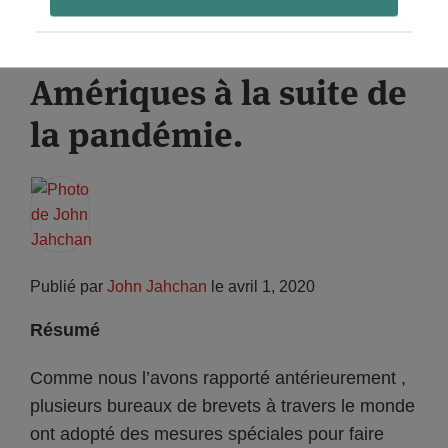
bureaux de brevets
S'abonner
situés dans les
Amériques à la suite de
la pandémie.
Publié par
John Jahchan
le
avril 1, 2020
Résumé
Comme nous l’avons rapporté antérieurement ,
plusieurs bureaux de brevets à travers le monde
ont adopté des mesures spéciales pour faire