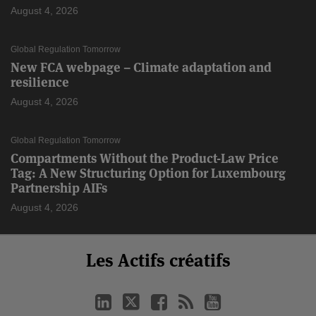
August 4, 2026
Global Regulation Tomorrow
New FCA webpage – Climate adaptation and
resilience
August 4, 2026
Global Regulation Tomorrow
Compartments Without the Product-Law Price
Tag: A New Structuring Option for Luxembourg
Partnership AIFs
August 4, 2026
Select
Select
LinkedIn
Twitter
Facebook
RSS
YouTube
Les Actifs créatifs
Catégorie
Month