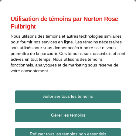
Skip
to
menu
Utilisation de témoins par Norton Rose
content
Accueil
Brevets
Rechercher
Fulbright
À
Général
propos
Nous utilisons des témoins et autres technologies similaires
Marques
Les Actifs créatifs
pour fournir nos services en ligne. Les témoins nécessaires
Contacts
de
sont utilisés pour vous donner accès à notre site et vous
permettre de le parcourir. Ces témoins sont essentiels et sont
commerce
Un blogue sur la protection des intangibles
activés en tout temps. Nous utilisons des témoins
Droit
(brevets, dessins industriels, droits d'auteur,
fonctionnels, analytiques et de marketing sous réserve de
d'auteur
marques, etc.)
votre consentement.
Litige
Voir
Imprimer
En
Email
Tweet
Like
Share
les
Vraiment pas fort
:
savoir
Autoriser tous les témoins
this
this
this
this
sujets
plus
post
post
post
post
l’examinateur!
sur
on
Gérer les témoins
Les
Pierre
LinkedIn
archives
T.
Refuser tous les témoins non essentiels